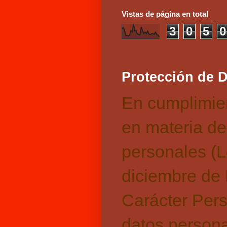
Vistas de página en total
3
0
5
0
Protección de 
En cumplimien
en materia de
personales (
diciembre de 
Carácter Pers
datos persona