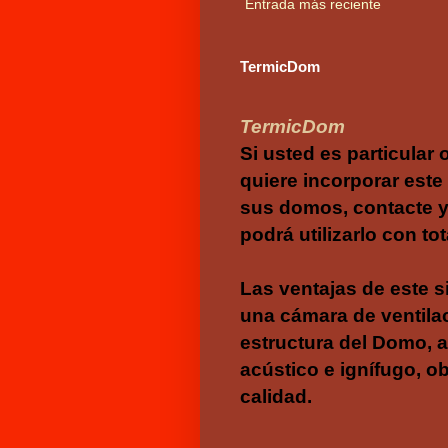
Entrada más reciente
TermicDom
TermicDom
Si usted es particular
quiere incorporar este
sus domos, contacte y 
podrá utilizarlo con tot
Las ventajas de este 
una cámara de ventilac
estructura del Domo, a
acústico e ignífugo, o
calidad.