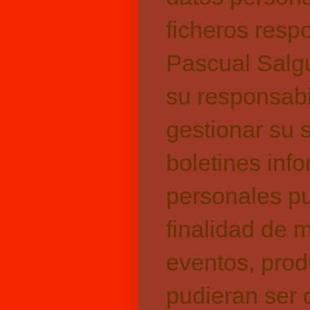
ficheros resp
Pascual Salgu
su responsabil
gestionar su 
boletines inf
personales pu
finalidad de 
eventos, prod
pudieran ser 